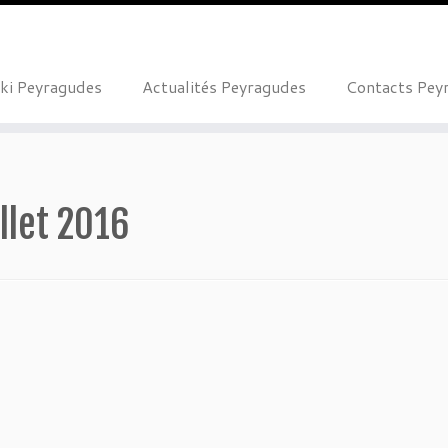
ki Peyragudes
Actualités Peyragudes
Contacts Pey
illet 2016