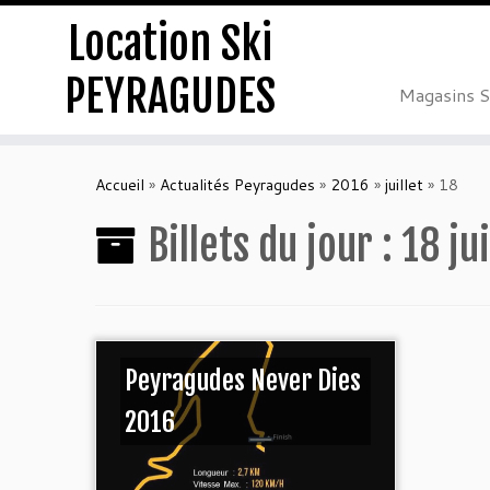
Location Ski
PEYRAGUDES
Magasins S
Accueil
»
Actualités Peyragudes
»
2016
»
juillet
»
18
Billets du jour :
18 ju
Peyragudes Never Dies
2016